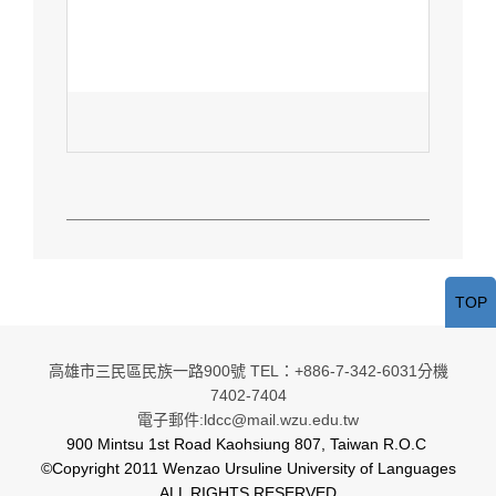
TOP
高雄市三民區民族一路900號 TEL：+886-7-342-6031分機
7402-7404
電子郵件:ldcc@mail.wzu.edu.tw
900 Mintsu 1st Road Kaohsiung 807, Taiwan R.O.C
©Copyright 2011 Wenzao Ursuline University of Languages
ALL RIGHTS RESERVED