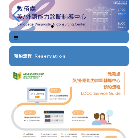
跳
到
主
要
內
容
區
塊
預約流程
Reservation