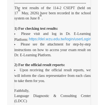
---------------------------------------------------
The test results of the 114-2 CSEPT (held on
th
17
May, 2026) have been recorded in the school
th
system on June 8
.
1) For checking test results:
Please visit and log in Dr. E-Learning
https://del.wzu.edu.tw/login/userLogin/Student
Platform:
Please see the attachment for step-by-step
instructions on how to access your exam result on
Dr. E-Learning Platform.
2) For the official result reports:
Upon receiving the official result reports, we
will inform the class representative from each class
to take them for you.
Faithfully,
Language Diagnostic & Consulting Center
(LDCC)