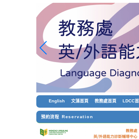
跳
到
主
要
內
容
區
塊
English
文藻首頁
教務處首頁
LDCC
預約流程
Reservation