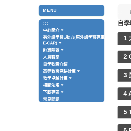
MENU
:::
自學
:::
中心簡介
英外語學習E動力(原外語學習專車
1
E-CAR)
師資陣容
2
人員職掌
自學軟體介紹
高等教育深耕計畫
3
教學卓越計畫
相關法規
下載專區
4 
常見問題
5 
6 