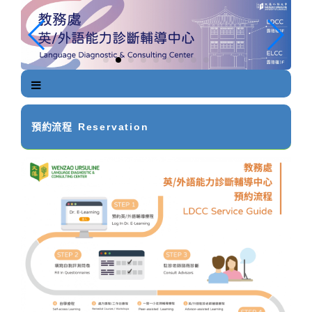
跳
到
主
要
內
容
區
塊
預約流程
Reservation